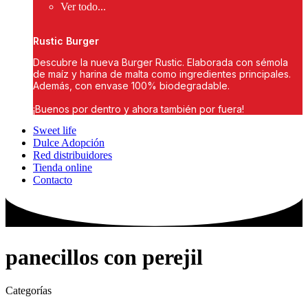
Ver todo...
Rustic Burger
Descubre la nueva Burger Rustic. Elaborada con sémola
de maíz y harina de malta como ingredientes principales.
Además, con envase 100% biodegradable.
¡Buenos por dentro y ahora también por fuera!
Sweet life
Dulce Adopción
Red distribuidores
Tienda online
Contacto
panecillos con perejil
Categorías