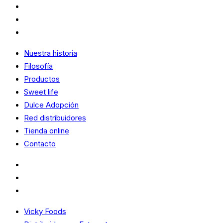
Red distribuidores
Tienda online
Contacto
Nuestra historia
Filosofía
Productos
Sweet life
Dulce Adopción
Red distribuidores
Tienda online
Contacto
Vicky Foods
Distribuidores – Extranet
Bases legales promociones
Vicky Foods