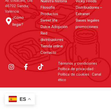
Av. d’Alacant, 134
Nuestra historia
Vicky Foods
46702 Gandia,
Filosofía
Distribuidores –
València
Productos
Extranet
¿Cómo
Sweet life
Bases legales
llegar?
Dulce Adopción
promociones
Red
distribuidores
Tienda online
Contacto
Términos y condiciones
·
Política de privacidad
·
Política de cookies
·
Canal
ético
ES