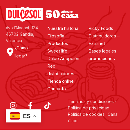
Por
jessica
El chef Manuel Alonso ha creado para Dulcesol una hamburguesa
gourmet con los burger brioche mini de Dulcesol. ¡Disfrútala!
Continuar leyendo
Av. d’Alacant, 134
Nuestra historia
Vicky Foods
46702 Gandia,
Filosofía
Distribuidores –
València
Productos
Extranet
¿Cómo
Sweet life
Bases legales
llegar?
Dulce Adopción
promociones
Red
distribuidores
Tienda online
Contacto
Términos y condiciones
·
Política de privacidad
·
Política de cookies
·
Canal
ES
ético