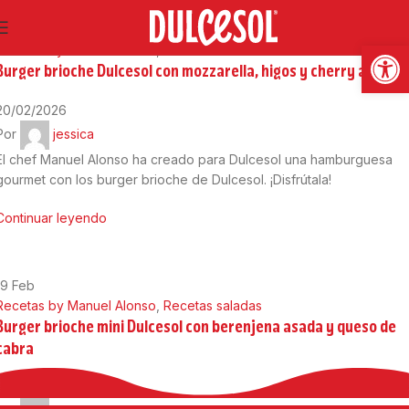
20
Feb
Abrir
Recetas by Manuel Alonso
,
Recetas saladas
Burger brioche Dulcesol con mozzarella, higos y cherry asados
20/02/2026
Por
jessica
El chef Manuel Alonso ha creado para Dulcesol una hamburguesa
gourmet con los burger brioche de Dulcesol. ¡Disfrútala!
Continuar leyendo
19
Feb
Recetas by Manuel Alonso
,
Recetas saladas
Burger brioche mini Dulcesol con berenjena asada y queso de
cabra
19/02/2026