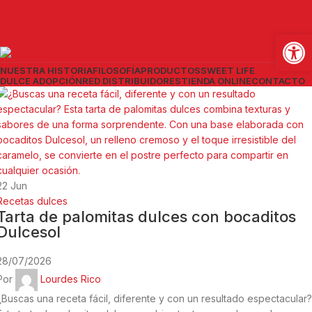
Abrir
Menú
NUESTRA HISTORIA
FILOSOFÍA
PRODUCTOS
SWEET LIFE
DULCE ADOPCIÓN
RED DISTRIBUIDORES
TIENDA ONLINE
CONTACTO
22
Jun
Recetas dulces
Tarta de palomitas dulces con bocaditos
Dulcesol
28/07/2026
Por
Lourdes Rico
¿Buscas una receta fácil, diferente y con un resultado espectacular?