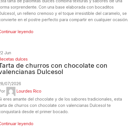
Esta tarta de palomitas dulces combina texturas y sabores de una
forma sorprendente. Con una base elaborada con bocaditos
Dulcesol, un relleno cremoso y el toque irresistible del caramelo, se
convierte en el postre perfecto para compartir en cualquier ocasión
Continuar leyendo
22
Jun
Recetas dulces
Tarta de churros con chocolate con
valencianas Dulcesol
28/07/2026
Por
Lourdes Rico
Si eres amante del chocolate y de los sabores tradicionales, esta
tarta de churros con chocolate con valencianas Dulcesol te
conquistará desde el primer bocado.
Continuar leyendo