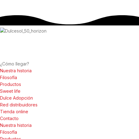
Av. d’Alacant, 134
46702 Gandia, València
¿Cómo llegar?
Nuestra historia
Filosofía
Productos
Sweet life
Dulce Adopción
Red distribuidores
Tienda online
Contacto
Nuestra historia
Filosofía
Productos