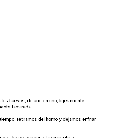
 los huevos, de uno en uno, ligeramente
mente tamizada.
iempo, retiramos del horno y dejamos enfriar
ente. Incorporamos el azúcar glas y