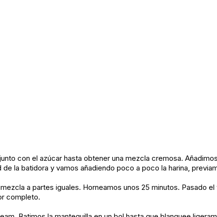
 junto con el azúcar hasta obtener una mezcla cremosa. Añadimos
ad de la batidora y vamos añadiendo poco a poco la harina, previa
mezcla a partes iguales. Horneamos unos 25 minutos. Pasado el t
or completo.
am. Batimos la mantequilla en un bol hasta que blanquee ligeram