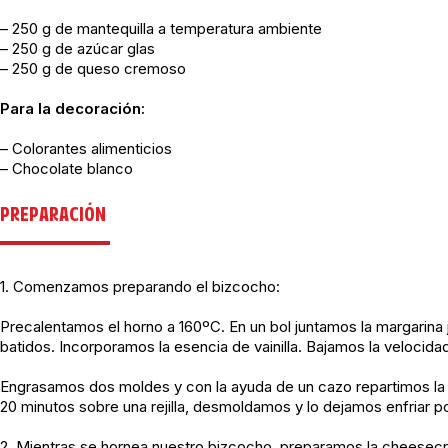
– 250 g de mantequilla a temperatura ambiente
– 250 g de azúcar glas
– 250 g de queso cremoso
Para la decoración:
– Colorantes alimenticios
– Chocolate blanco
PREPARACIÓN
1. Comenzamos preparando el bizcocho:
Precalentamos el horno a 160ºC. En un bol juntamos la margarina
batidos. Incorporamos la esencia de vainilla. Bajamos la velocid
Engrasamos dos moldes y con la ayuda de un cazo repartimos la 
20 minutos sobre una rejilla, desmoldamos y lo dejamos enfriar p
2. Mientras se hornea nuestro bizcocho, preparamos la cheesecre