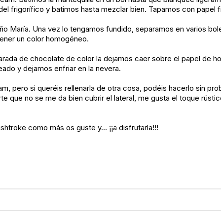
l frigorífico y batimos hasta mezclar bien. Tapamos con papel f
año María. Una vez lo tengamos fundido, separamos en varios bol
tener un color homogéneo.
ada de chocolate de color la dejamos caer sobre el papel de ho
eado y dejamos enfriar en la nevera.
am, pero si queréis rellenarla de otra cosa, podéis hacerlo sin 
e que no se me da bien cubrir el lateral, me gusta el toque rúst
shtroke como más os guste y… ¡¡a disfrutarla!!!