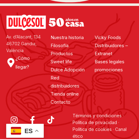
Av. d’Alacant, 134
Nuestra historia
Vicky Foods
46702 Gandia,
Filosofía
Distribuidores –
València
Productos
Extranet
¿Cómo
Sweet life
Bases legales
llegar?
Dulce Adopción
promociones
Red
distribuidores
Tienda online
Contacto
Términos y condiciones
·
Política de privacidad
·
Política de cookies
·
Canal
ES
ético