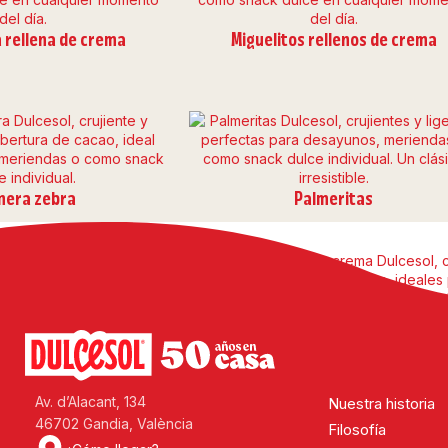
 rellena de crema
Miguelitos rellenos de crema
mera zebra
Palmeritas
nos de cabello de ángel
Triángulos sabor crema
Av. d’Alacant, 134
Nuestra historia
46702 Gandia, València
Filosofía