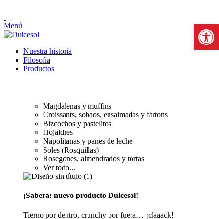
Abrir b
Menú
Nuestra historia
Filosofía
Productos
PASTELERÍA Y BOLLERÍA
Magdalenas y muffins
Croissants, sobaos, ensaimadas y fartons
Bizcochos y pastelitos
Hojaldres
Napolitanas y panes de leche
Soles (Rosquillas)
Rosegones, almendrados y tortas
Ver todo...
¡Sabera: nuevo producto Dulcesol!
Tierno por dentro, crunchy por fuera… ¡claaack!