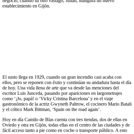
negocio, cuando su otro vástago, Julián, inaugura un nuevo
establecimiento en Gijón.
El susto llega en 1929, cuando un gran incendio casi acaba con
ellos, pero se reponen con éxito y continúan su andadura hasta el día
de hoy. Una vida llena de arte que va desde las menciones del
escritor Luis Junceda, pasando por apariciones en largometrajes
como ‘¡Jo, papá! o ‘Vicky Cristina Barcelona’ y en el viaje
gastronómico de la actriz Gwyneth Paltrow, el cocinero Mario Batali
y el crítico Mark Bittman, ‘Spain on the road again’.
Hoy en día Camilo de Blas cuenta con tres tiendas, dos de ellas en
Oviedo y otra en Gijón, todas ellas en el centro de las ciudades y de
fácil acceso tanto a pie como en coche o transporte público. A esto