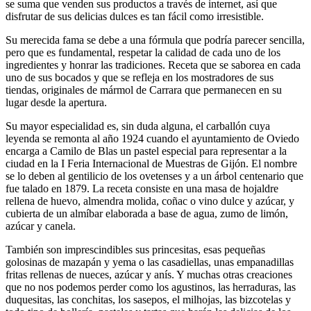
se suma que venden sus productos a través de internet, así que
disfrutar de sus delicias dulces es tan fácil como irresistible.
Su merecida fama se debe a una fórmula que podría parecer sencilla,
pero que es fundamental, respetar la calidad de cada uno de los
ingredientes y honrar las tradiciones. Receta que se saborea en cada
uno de sus bocados y que se refleja en los mostradores de sus
tiendas, originales de mármol de Carrara que permanecen en su
lugar desde la apertura.
Su mayor especialidad es, sin duda alguna, el carballón cuya
leyenda se remonta al año 1924 cuando el ayuntamiento de Oviedo
encarga a Camilo de Blas un pastel especial para representar a la
ciudad en la I Feria Internacional de Muestras de Gijón. El nombre
se lo deben al gentilicio de los ovetenses y a un árbol centenario que
fue talado en 1879. La receta consiste en una masa de hojaldre
rellena de huevo, almendra molida, coñac o vino dulce y azúcar, y
cubierta de un almíbar elaborada a base de agua, zumo de limón,
azúcar y canela.
También son imprescindibles sus princesitas, esas pequeñas
golosinas de mazapán y yema o las casadiellas, unas empanadillas
fritas rellenas de nueces, azúcar y anís. Y muchas otras creaciones
que no nos podemos perder como los agustinos, las herraduras, las
duquesitas, las conchitas, los sasepos, el milhojas, las bizcotelas y