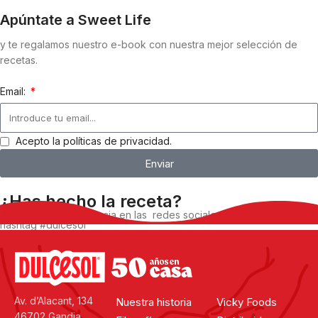
Apúntate a Sweet Life
y te regalamos nuestro e-book con nuestra mejor selección de
recetas.
Email:
Acepto la políticas de privacidad.
Enviar
¿Has hecho la receta?
Comparte tu experiencia en las redes sociales, utilizando el
hashtag #dulcesol
@dulcesol
Av. d’Alacant, 134
Nuestra historia
Vicky Foods
46702 Gandia,