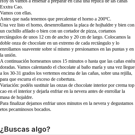
Hoy os vamos a enseñar a preparar en casa una réplica de las cañas
Exxtra Cao.
Vamos con ellas.
Antes que nada tenemos que precalentar el horno a 200ºC.
Una vez listo el horno, desenrrollamos la placa de hojhaldre y bien con
un cuchillo afilado o bien con un cortador de pizza, cortamos
rectángulos de unos 12 cm de ancho y 20 cm de largo. Colocamos la
doble onza de chocolate en un extremo de cada rectángulo y lo
enrollamos suaveente sobre sí mismo y presionamos en las puntas y en
la unión.
A continuación horneamos unos 15 minutos o hasta que las cañas estén
doradas. Vamos calentando el chocolate al baño maría y una vez llegue
a los 30-31 grados los vertemos encima de las cañas, sobre una rejilla,
para que escurra el exceso de cobertura.
Variación: podéis sustituir las onzas de chocolate interior por crema top
cao en el interior y dejarla enfriar en la nevera antes de enrrollar la
masa de hojaldre.
Para finalizar dejamos enfriar unos minutos en la nevera y degustamos
etos pecaminosos bocados.
¿Buscas algo?