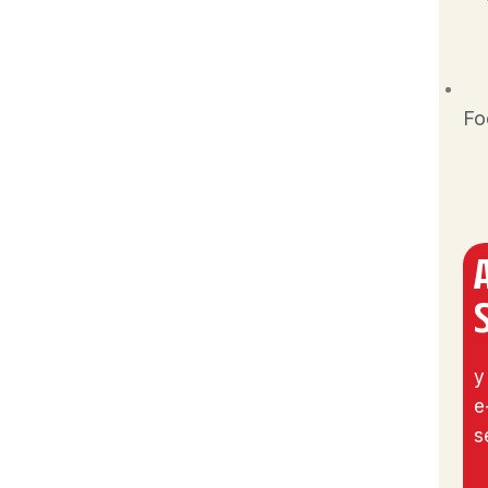
Fo
y
e
s