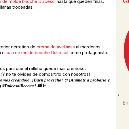
Ca
n de molde brioche Dulcesol
hasta que queden finas.
llanas troceadas.
terior derretido de
crema de avellanas
al morderlos.
n el
pan de molde brioche Dulcesol
como protagonista.
dos para que el relleno quede más cremoso.
. ¡Y no te olvides de compartirlo con nosotros!
rutamos creándola. ¡Buen provecho! ✨ ¡Anímate a probarla y
ag #DulcesolRecetas! 📸✨
En