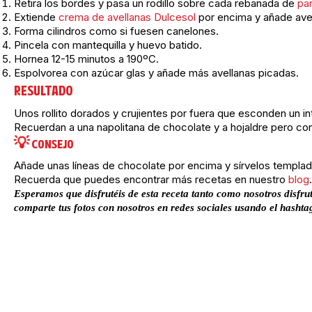
Retira los bordes y pasa un rodillo sobre cada rebanada de
pa
Extiende
crema de avellanas Dulcesol
por encima y añade ave
Forma cilindros como si fuesen canelones.
Pincela con mantequilla y huevo batido.
Hornea 12-15 minutos a 190ºC.
Espolvorea con azúcar glas y añade más avellanas picadas.
RESULTADO
Unos rollito dorados y crujientes por fuera que esconden un in
Recuerdan a una napolitana de chocolate y a hojaldre pero co
💡 CONSEJO
Añade unas líneas de chocolate por encima y sírvelos templa
Recuerda que puedes encontrar más recetas en nuestro
blog
Esperamos que disfrutéis de esta receta tanto como nosotros disf
comparte tus fotos con nosotros en redes sociales usando el hasht