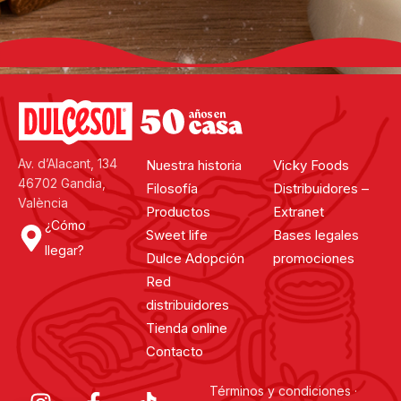
Av. d’Alacant, 134
Nuestra historia
Vicky Foods
46702 Gandia,
Filosofía
Distribuidores –
València
Productos
Extranet
¿Cómo
Sweet life
Bases legales
llegar?
Dulce Adopción
promociones
Red
distribuidores
Tienda online
Contacto
Términos y condiciones
·