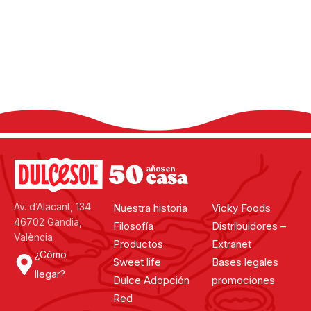
Comparte tu experiencia en las redes
sociales, utilizando el hashtag #dulcesol
@dulcesol
Av. d’Alacant, 134
Nuestra historia
Vicky Foods
46702 Gandia,
Filosofía
Distribuidores –
València
Productos
Extranet
¿Cómo
Sweet life
Bases legales
llegar?
Dulce Adopción
promociones
Red