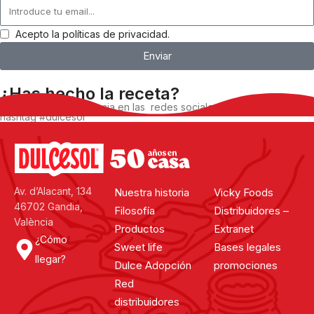
Acepto la políticas de privacidad.
Enviar
¿Has hecho la receta?
Comparte tu experiencia en las redes sociales, utilizando el
hashtag #dulcesol
@dulcesol
Av. d’Alacant, 134
Nuestra historia
Vicky Foods
46702 Gandia,
Filosofía
Distribuidores –
València
Productos
Extranet
¿Cómo
Sweet life
Bases legales
llegar?
Dulce Adopción
promociones
Red
distribuidores