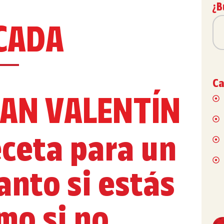
¿B
CADA
Ca
SAN VALENTÍN
eceta para un
anto si estás
o si no