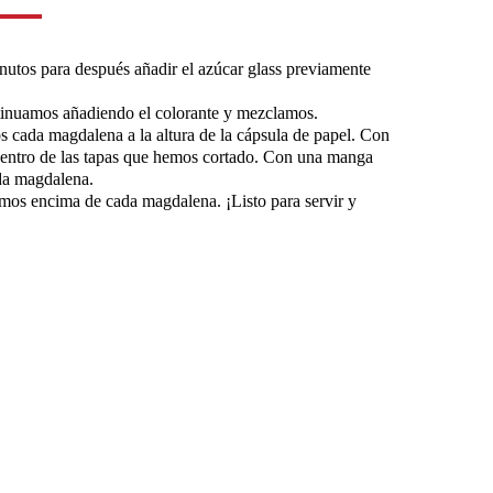
nutos para después añadir el azúcar glass previamente
tinuamos añadiendo el colorante y mezclamos.
s cada magdalena a la altura de la cápsula de papel. Con
centro de las tapas que hemos cortado. Con una manga
da magdalena.
amos encima de cada magdalena. ¡Listo para servir y
Has hecho la receta?
a en las redes sociales, utilizando el hashtag
@dulcesol