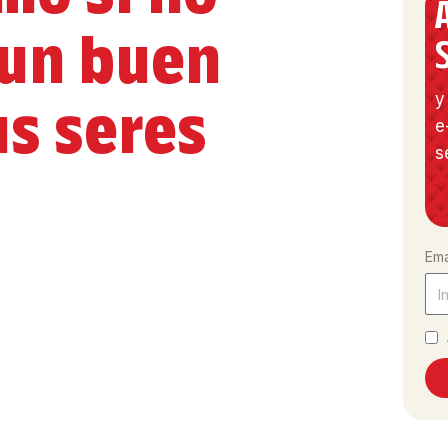
 un buen
us seres
y
e
s
Ema