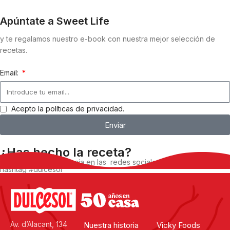
Apúntate a Sweet Life
y te regalamos nuestro e-book con nuestra mejor selección de
recetas.
Email:
Acepto la políticas de privacidad.
Enviar
¿Has hecho la receta?
Comparte tu experiencia en las redes sociales, utilizando el
hashtag #dulcesol
@dulcesol
Av. d’Alacant, 134
Nuestra historia
Vicky Foods