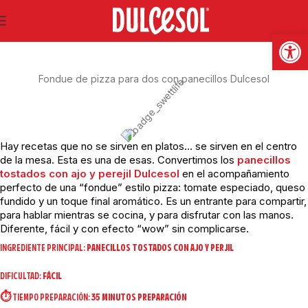
SWEET LIFE
Abrir
Fondue de pizza para dos con panecillos Dulcesol
Hay recetas que no se sirven en platos… se sirven en el centro
de la mesa. Esta es una de esas. Convertimos los
panecillos
tostados con ajo y perejil Dulcesol
en el acompañamiento
perfecto de una “fondue” estilo pizza: tomate especiado, queso
fundido y un toque final aromático. Es un entrante para compartir,
para hablar mientras se cocina, y para disfrutar con las manos.
Diferente, fácil y con efecto “wow” sin complicarse.
INGREDIENTE PRINCIPAL:
PANECILLOS TOSTADOS CON AJO Y PERJIL
DIFICULTAD:
FÁCIL
⏱️ TIEMPO PREPARACIÓN:
35 MINUTOS PREPARACIÓN