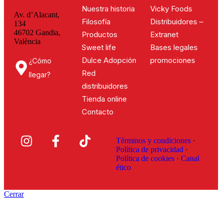
Nuestra historia
Vicky Foods
Av. d’Alacant,
Filosofía
Distribuidores –
134
46702 Gandia,
Productos
Extranet
València
Sweet life
Bases legales
Dulce Adopción
promociones
¿Cómo
Red
llegar?
distribuidores
Tienda online
Contacto
Términos y condiciones
·
Política de privacidad
·
Política de cookies
·
Canal
ético
Cerrar
Nuestra historia