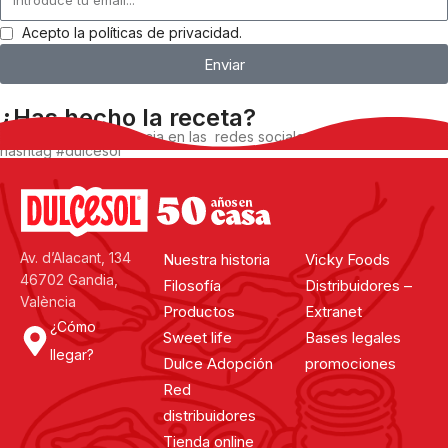
Acepto la políticas de privacidad.
Enviar
¿Has hecho la receta?
Comparte tu experiencia en las redes sociales, utilizando el
hashtag #dulcesol
@dulcesol
Av. d’Alacant, 134
Nuestra historia
Vicky Foods
46702 Gandia,
Filosofía
Distribuidores –
València
Productos
Extranet
¿Cómo
Sweet life
Bases legales
llegar?
Dulce Adopción
promociones
Red
distribuidores
Tienda online