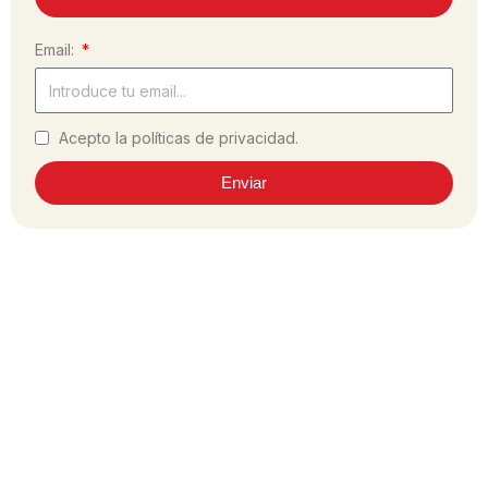
Email:
Acepto la políticas de privacidad.
Enviar
¿Has hecho la receta?
Comparte tu experiencia en las redes
sociales, utilizando el hashtag #dulcesol
@dulcesol