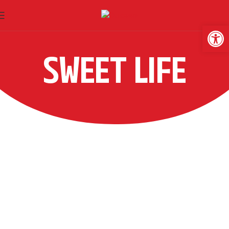
Abrir
SWEET LIFE
HAMBURGUESAS
TERRORÍFICAS GOURMET