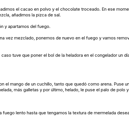
 añadimos el cacao en polvo y el chocolate troceado. En ese mo
zcla, añadimos la pizca de sal.
ón y apartamos del fuego.
 una vez mezclado, ponemos de nuevo en el fuego y vamos removi
caso tuve que poner el bol de la heladora en el congelador un día
n el mango de un cuchillo, tanto que quedó como arena. Puse un p
da, más galletas y por último, helado, le puse el palo de polo y
a fuego lento hasta que tengamos la textura de mermelada dese