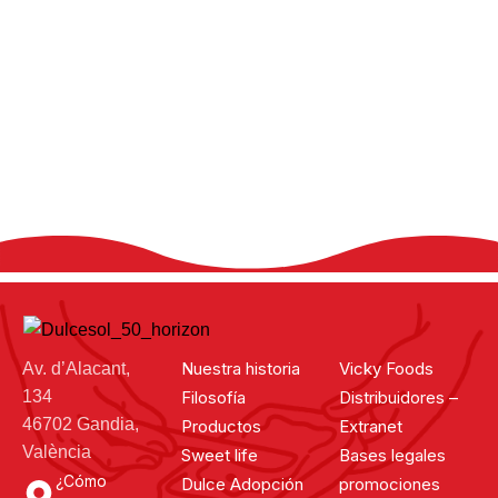
¿Has hecho la receta?
Comparte tu experiencia en las redes
sociales, utilizando el hashtag #dulcesol
@dulcesol
Nuestra historia
Vicky Foods
Av. d’Alacant,
134
Filosofía
Distribuidores –
46702 Gandia,
Productos
Extranet
València
Sweet life
Bases legales
¿Cómo
Dulce Adopción
promociones