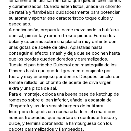
lentamente en una sartén hasta que queden bien tiernos
y caramelizados. Cuando estén listos, añade un chorrito
de ratafía y flambéalos cuidadosamente para potenciar
su aroma y aportar ese característico toque dulce y
especiado.
A continuación, prepara la carne mezclando la butifarra
con sal, pimienta y romero fresco picado. Forma dos
bolas y cocínalas sobre una plancha muy caliente con
unas gotas de aceite de oliva. Aplástalas hasta
conseguir el efecto smash y deja que se cocinen hasta
que los bordes queden dorados y caramelizados.
Tuesta el pan brioche Dulcesol con mantequilla de los
Pirineos hasta que quede ligeramente crujiente por
fuera y muy esponjoso por dentro. Después, úntalo con
tomate rallado, un chorrito de aceite de oliva virgen
extra y una pizca de sal.
Para el montaje, coloca una buena base de ketchup de
romesco sobre el pan inferior, añade la escarola de
l’Empordà y las dos smash burgers de butifarra.
Incorpora después una cucharada de miel i mató con
nueces troceadas, que aportará un contraste fresco y
dulce, y termina coronando la hamburguesa con los
calçots caramelizados y flambeados.