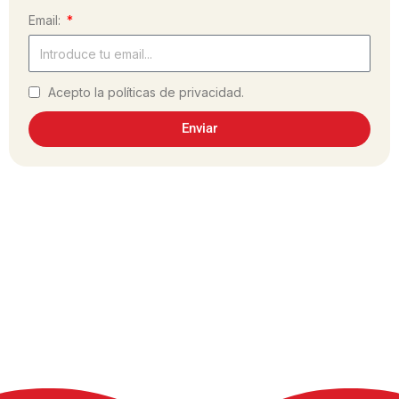
Email:
Acepto la políticas de privacidad.
Enviar
¿Has hecho la receta?
Comparte tu experiencia en las redes
sociales, utilizando el hashtag #dulcesol
@dulcesol