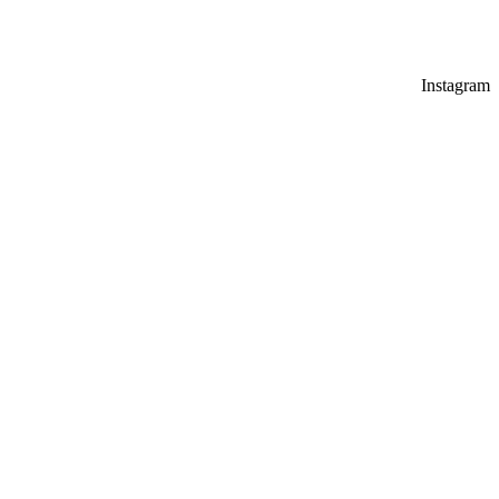
sociales, utilizando el hashtag #dulcesol
@dulcesol
Instagram