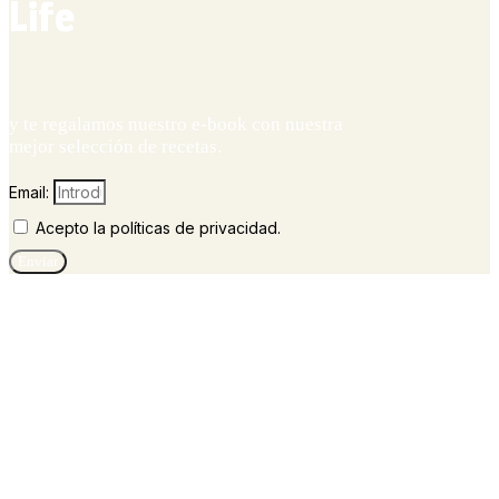
Life
y te regalamos nuestro e-book con nuestra
mejor selección de recetas.
Email:
Acepto la políticas de privacidad.
Enviar
¿Has hecho la receta?
Comparte tu experiencia en las redes