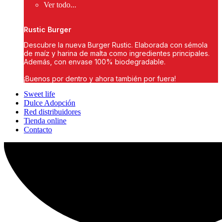
Ver todo...
Rustic Burger
Descubre la nueva Burger Rustic. Elaborada con sémola
de maíz y harina de malta como ingredientes principales.
Además, con envase 100% biodegradable.
¡Buenos por dentro y ahora también por fuera!
Sweet life
Dulce Adopción
Red distribuidores
Tienda online
Contacto