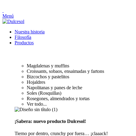
Menú
Nuestra historia
Filosofía
Productos
PASTELERÍA Y BOLLERÍA
Magdalenas y muffins
Croissants, sobaos, ensaimadas y fartons
Bizcochos y pastelitos
Hojaldres
Napolitanas y panes de leche
Soles (Rosquillas)
Rosegones, almendrados y tortas
Ver todo...
¡Sabera: nuevo producto Dulcesol!
Tierno por dentro, crunchy por fuera… ¡claaack!