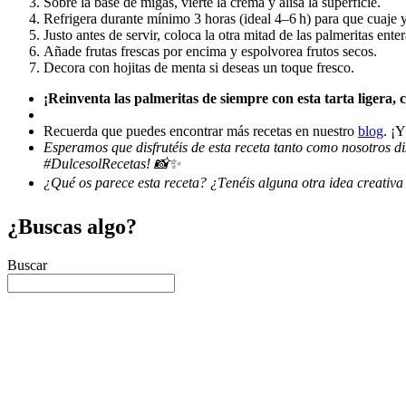
Sobre la base de migas, vierte la crema y alisa la superficie.
Refrigera durante mínimo 3 horas (ideal 4–6 h) para que cuaje 
Justo antes de servir, coloca la otra mitad de las palmeritas enter
Añade frutas frescas por encima y espolvorea frutos secos.
Decora con hojitas de menta si deseas un toque fresco.
¡Reinventa las palmeritas de siempre con esta tarta ligera, 
Recuerda que puedes encontrar más recetas en nuestro
blog
. ¡Y
Esperamos que disfrutéis de esta receta tanto como nosotros d
#DulcesolRecetas! 📸✨
¿Qué os parece esta receta? ¿Tenéis alguna otra idea creativa
¿Buscas algo?
Buscar