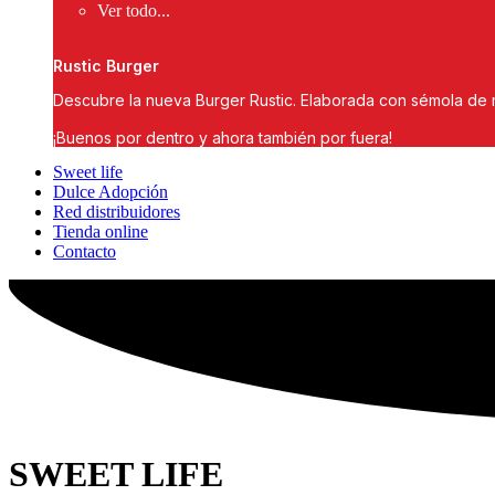
Ver todo...
Rustic Burger
Descubre la nueva Burger Rustic. Elaborada con sémola de 
¡Buenos por dentro y ahora también por fuera!
Sweet life
Dulce Adopción
Red distribuidores
Tienda online
Contacto
SWEET LIFE