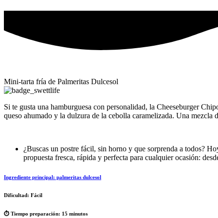
Mini‑tarta fría de Palmeritas Dulcesol
Si te gusta una hamburguesa con personalidad, la Cheeseburger Chipotl
queso ahumado y la dulzura de la cebolla caramelizada. Una mezcla d
¿Buscas un postre fácil, sin horno y que sorprenda a todos? Hoy
propuesta fresca, rápida y perfecta para cualquier ocasión: des
Ingrediente principal:
palmeritas dulcesol
Dificultad:
Fácil
⏱️ Tiempo preparación:
15 minutos