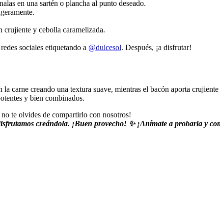
alas en una sartén o plancha al punto deseado.
ligeramente.
n crujiente y cebolla caramelizada.
s redes sociales etiquetando a
@dulcesol
. Después, ¡a disfrutar!
la carne creando una textura suave, mientras el bacón aporta crujiente 
potentes y bien combinados.
 no te olvides de compartirlo con nosotros!
 disfrutamos creándola. ¡Buen provecho! ✨ ¡Anímate a probarla y comp