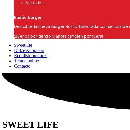
Ver todo...
Rustic Burger
Descubre la nueva Burger Rustic. Elaborada con sémola de 
¡Buenos por dentro y ahora también por fuera!
Sweet life
Dulce Adopción
Red distribuidores
Tienda online
Contacto
SWEET LIFE