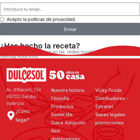
Acepto la políticas de privacidad.
Enviar
¿Has hecho la receta?
Comparte tu experiencia en las redes sociales, utilizando el
hashtag #dulcesol
@dulcesol
Av. d’Alacant, 134
Nuestra historia
Vicky Foods
46702 Gandia,
Filosofía
Distribuidores –
València
Productos
Extranet
¿Cómo
Sweet life
Bases legales
llegar?
Dulce Adopción
promociones
Red
distribuidores