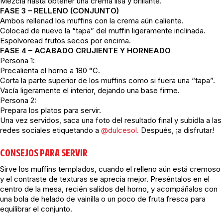
Mezcla hasta obtener una crema lisa y brillante.
FASE 3 – RELLENO (CONJUNTO)
Ambos rellenad los muffins con la crema aún caliente.
Colocad de nuevo la “tapa” del muffin ligeramente inclinada.
Espolvoread frutos secos por encima.
FASE 4 – ACABADO CRUJIENTE Y HORNEADO
Persona 1:
Precalienta el horno a 180 °C.
Corta la parte superior de los muffins como si fuera una “tapa”.
Vacía ligeramente el interior, dejando una base firme.
Persona 2:
Prepara los platos para servir.
Una vez servidos, saca una foto del resultado final y subidla a las
redes sociales etiquetando a
@dulcesol.
Después, ¡a disfrutar!
CONSEJOS PARA SERVIR
Sirve los muffins templados, cuando el relleno aún está cremoso
y el contraste de texturas se aprecia mejor. Preséntalos en el
centro de la mesa, recién salidos del horno, y acompáñalos con
una bola de helado de vainilla o un poco de fruta fresca para
equilibrar el conjunto.