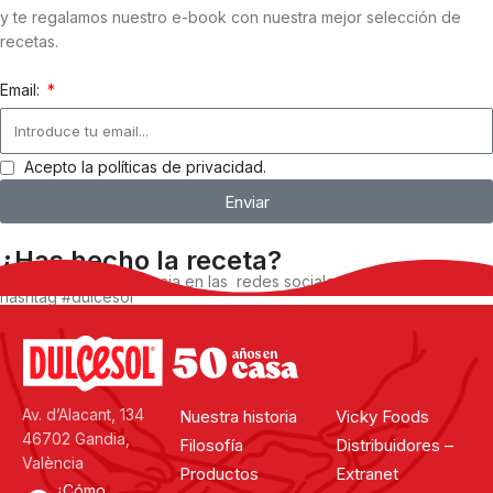
y te regalamos nuestro e-book con nuestra mejor selección de
recetas.
Email:
Acepto la políticas de privacidad.
Enviar
¿Has hecho la receta?
Comparte tu experiencia en las redes sociales, utilizando el
hashtag #dulcesol
@dulcesol
Av. d’Alacant, 134
Nuestra historia
Vicky Foods
46702 Gandia,
Filosofía
Distribuidores –
València
Productos
Extranet
¿Cómo