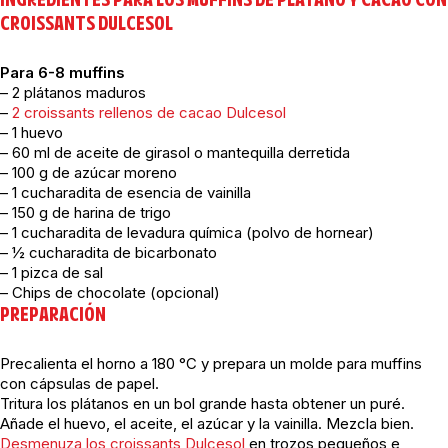
INGREDIENTES PARA LOS MUFFINS DE PLÁTANO Y CACAO CON
CROISSANTS DULCESOL
Para 6-8 muffins
– 2 plátanos maduros
–
2 croissants rellenos de cacao Dulcesol
– 1 huevo
– 60 ml de aceite de girasol o mantequilla derretida
– 100 g de azúcar moreno
– 1 cucharadita de esencia de vainilla
– 150 g de harina de trigo
– 1 cucharadita de levadura química (polvo de hornear)
– ½ cucharadita de bicarbonato
– 1 pizca de sal
– Chips de chocolate (opcional)
PREPARACIÓN
Precalienta el horno a 180 °C y prepara un molde para muffins
con cápsulas de papel.
Tritura los plátanos en un bol grande hasta obtener un puré.
Añade el huevo, el aceite, el azúcar y la vainilla. Mezcla bien.
Desmenuza los croissants Dulcesol
en trozos pequeños e