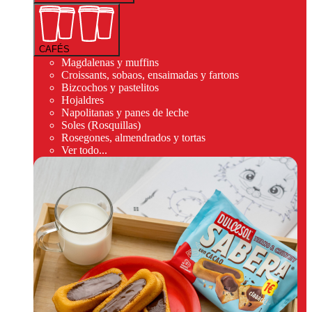
CAFÉS
Magdalenas y muffins
Croissants, sobaos, ensaimadas y fartons
Bizcochos y pastelitos
Hojaldres
Napolitanas y panes de leche
Soles (Rosquillas)
Rosegones, almendrados y tortas
Ver todo...