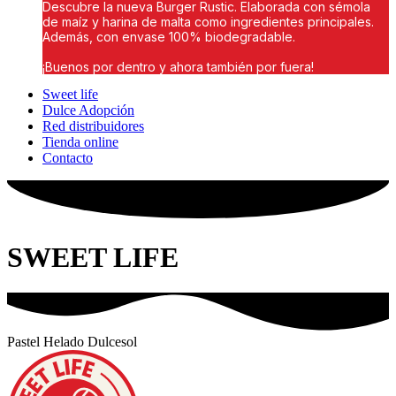
Descubre la nueva Burger Rustic. Elaborada con sémola
de maíz y harina de malta como ingredientes principales.
Además, con envase 100% biodegradable.
¡Buenos por dentro y ahora también por fuera!
Sweet life
Dulce Adopción
Red distribuidores
Tienda online
Contacto
SWEET LIFE
Pastel Helado Dulcesol