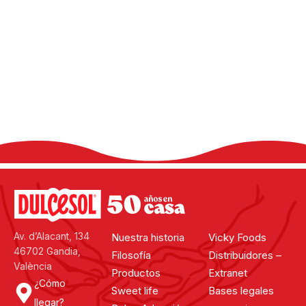
¿Has hecho la receta?
Comparte tu experiencia en las redes
sociales, utilizando el hashtag #dulcesol
@dulcesol
Av. d’Alacant, 134
Nuestra historia
Vicky Foods
46702 Gandia,
Filosofía
Distribuidores –
València
Productos
Extranet
¿Cómo
Sweet life
Bases legales
llegar?