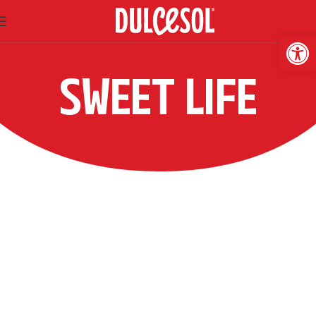
Abrir
SWEET LIFE
PASTELERÍA
CASA ISLA