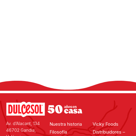
¿Has hecho la receta?
Comparte tu experiencia en las redes
sociales, utilizando el hashtag #dulcesol
@dulcesol
Av. d’Alacant, 134
Nuestra historia
Vicky Foods
46702 Gandia,
Filosofía
Distribuidores –