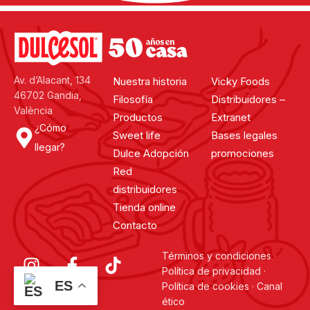
Av. d’Alacant, 134
Nuestra historia
Vicky Foods
46702 Gandia,
Filosofía
Distribuidores –
València
Productos
Extranet
¿Cómo
Sweet life
Bases legales
llegar?
Dulce Adopción
promociones
Red
distribuidores
Tienda online
Contacto
Términos y condiciones
·
Política de privacidad
·
ES
Política de cookies
·
Canal
ético