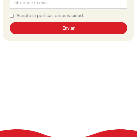
Acepto la políticas de privacidad.
Enviar
¿Has hecho la receta?
Comparte tu experiencia en las redes
sociales, utilizando el hashtag #dulcesol
@dulcesol