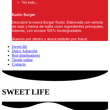
Ver todo...
Rustic Burger
Descubre la nueva Burger Rustic. Elaborada con sémola
de maíz y harina de malta como ingredientes principales.
Además, con envase 100% biodegradable.
¡Buenos por dentro y ahora también por fuera!
Sweet life
Dulce Adopción
Red distribuidores
Tienda online
Contacto
SWEET LIFE