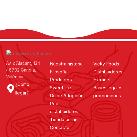
@dulcesol
Av. d’Alacant, 134
Nuestra historia
Vicky Foods
46702 Gandia,
Filosofía
Distribuidores –
València
Productos
Extranet
¿Cómo
Sweet life
Bases legales
llegar?
Dulce Adopción
promociones
Red
distribuidores
Tienda online
Contacto