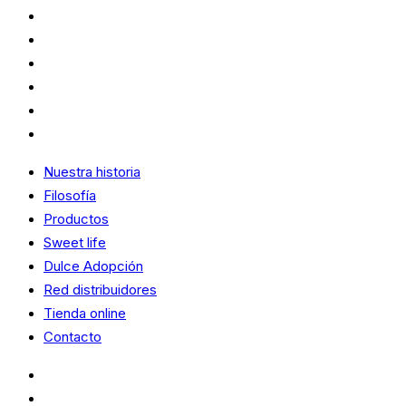
Productos
Sweet life
Dulce Adopción
Red distribuidores
Tienda online
Contacto
Nuestra historia
Filosofía
Productos
Sweet life
Dulce Adopción
Red distribuidores
Tienda online
Contacto
Vicky Foods
Distribuidores – Extranet