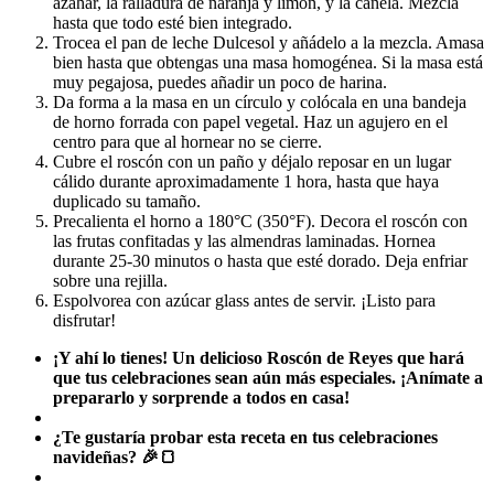
azahar, la ralladura de naranja y limón, y la canela. Mezcla
hasta que todo esté bien integrado.
Trocea el pan de leche Dulcesol y añádelo a la mezcla. Amasa
bien hasta que obtengas una masa homogénea. Si la masa está
muy pegajosa, puedes añadir un poco de harina.
Da forma a la masa en un círculo y colócala en una bandeja
de horno forrada con papel vegetal. Haz un agujero en el
centro para que al hornear no se cierre.
Cubre el roscón con un paño y déjalo reposar en un lugar
cálido durante aproximadamente 1 hora, hasta que haya
duplicado su tamaño.
Precalienta el horno a 180°C (350°F). Decora el roscón con
las frutas confitadas y las almendras laminadas. Hornea
durante 25-30 minutos o hasta que esté dorado. Deja enfriar
sobre una rejilla.
Espolvorea con azúcar glass antes de servir. ¡Listo para
disfrutar!
¡Y ahí lo tienes! Un delicioso Roscón de Reyes que hará
que tus celebraciones sean aún más especiales. ¡Anímate a
prepararlo y sorprende a todos en casa!
¿Te gustaría probar esta receta en tus celebraciones
navideñas? 🎉🍞