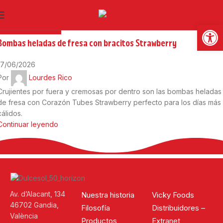
16
Jun
Abrir
RECETAS DULCES
Bombas heladas de fresa con bracitos Strawberry
17/06/2026
Por
Lourdes Rico
Crujientes por fuera y cremosas por dentro son las bombas heladas
de fresa con Corazón Tubes Strawberry perfecto para los días más
cálidos.
Continuar leyendo
Av. d’Alacant, 134
Nuestra historia
Vicky Foods
46702 Gandia,
Filosofía
Distribuidores –
València
Productos
Extranet