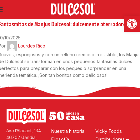
10
Oct
Abrir
Recetas dulces
Fantasmitas de Manjus Dulcesol: dulcemente aterradores
10/10/2025
Por
Lourdes Rico
Suaves, esponjosos y con un relleno cremoso irresistible, los Manju
de Dulcesol se transforman en unos pequeños fantasmas dulces
perfectos para preparar con los peques o sorprender en una
merienda temática. ¡Son tan bonitos como deliciosos!
Continuar leyendo
Av. d’Alacant, 134
Nuestra historia
Vicky Foods
46702 Gandia,
Filosofía
Distribuidores –