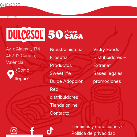
10/10/2025
Por
Lourdes Rico
Suaves, esponjosos y con un relleno cremoso irresistible, los Manju
de Dulcesol se transforman en unos pequeños fantasmas dulces
perfectos para preparar con los peques o sorprender en una
merienda temática. ¡Son tan bonitos como deliciosos!
Continuar leyendo
Av. d’Alacant, 134
Nuestra historia
Vicky Foods
46702 Gandia,
Filosofía
Distribuidores –
València
Productos
Extranet
¿Cómo
Sweet life
Bases legales
llegar?
Dulce Adopción
promociones
Red
distribuidores
Tienda online
Contacto
Términos y condiciones
·
Política de privacidad
·