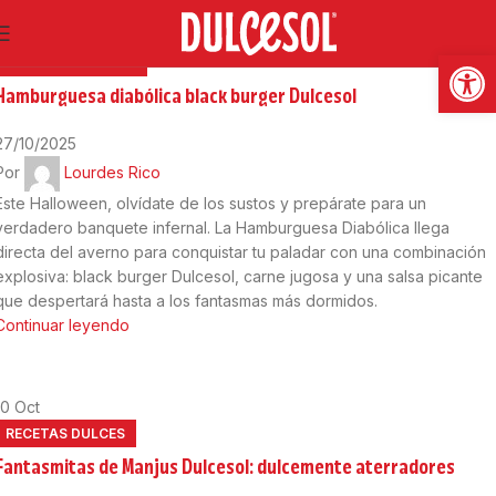
16
Oct
Abrir
RECETAS SALADAS
Hamburguesa diabólica black burger Dulcesol
27/10/2025
Por
Lourdes Rico
Este Halloween, olvídate de los sustos y prepárate para un
verdadero banquete infernal. La Hamburguesa Diabólica llega
directa del averno para conquistar tu paladar con una combinación
explosiva: black burger Dulcesol, carne jugosa y una salsa picante
que despertará hasta a los fantasmas más dormidos.
Continuar leyendo
10
Oct
RECETAS DULCES
Fantasmitas de Manjus Dulcesol: dulcemente aterradores