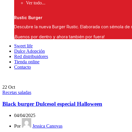
Ver todo...
Rustic Burger
Descubre la nueva Burger Rustic. Elaborada con sémola de 
¡Buenos por dentro y ahora también por fuera!
Sweet life
Dulce Adopción
Red distribuidores
Tienda online
Contacto
22
Oct
Recetas saladas
Black burger Dulcesol especial Halloween
04/04/2025
Por
Jessica Canovas