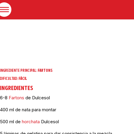
INGREDIENTE PRINCIPAL:
FARTONS
DIFICULTAD:
FÁCIL
INGREDIENTES
6-8
Fartons
de Dulcesol
400 ml de nata para montar
500 ml de
horchata
Dulcesol
5 láminas de gelatina para dar consistencia a la mezcla