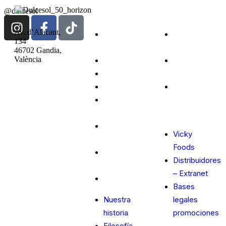
@dulcesol
Av. d’Alacant,
Nuestra
Vicky
134
historia
Foods
46702 Gandia,
València
Filosofía
Distribuidores
Productos
– Extranet
¿Cómo
Sweet life
Bases
llegar?
Dulce
legales
Adopción
promociones
Red
Vicky
distribuidores
Foods
Tienda
Distribuidores
online
– Extranet
Contacto
Bases
Nuestra
legales
historia
promociones
Filosofía