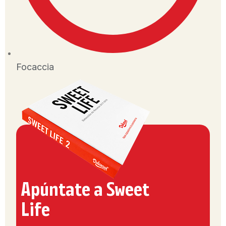
Focaccia
Apúntate a Sweet
Life