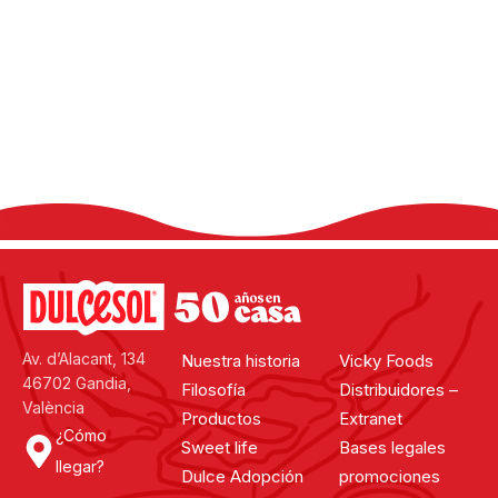
Comparte tu experiencia en las redes
sociales, utilizando el hashtag #dulcesol
@dulcesol
Av. d’Alacant, 134
Nuestra historia
Vicky Foods
46702 Gandia,
Filosofía
Distribuidores –
València
Productos
Extranet
¿Cómo
Sweet life
Bases legales
llegar?
Dulce Adopción
promociones