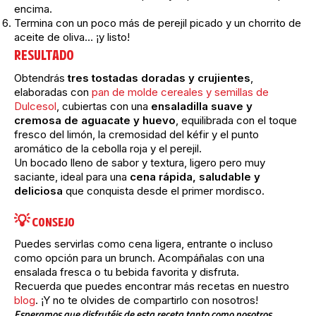
encima.
Termina con un poco más de perejil picado y un chorrito de
aceite de oliva… ¡y listo!
RESULTADO
Obtendrás
tres tostadas doradas y crujientes
,
elaboradas con
pan de molde cereales y semillas de
Dulcesol
, cubiertas con una
ensaladilla suave y
cremosa de aguacate y huevo
, equilibrada con el toque
fresco del limón, la cremosidad del kéfir y el punto
aromático de la cebolla roja y el perejil.
Un bocado lleno de sabor y textura, ligero pero muy
saciante, ideal para una
cena rápida, saludable y
deliciosa
que conquista desde el primer mordisco.
💡 CONSEJO
Puedes servirlas como cena ligera, entrante o incluso
como opción para un brunch. Acompáñalas con una
ensalada fresca o tu bebida favorita y disfruta.
Recuerda que puedes encontrar más recetas en nuestro
blog
. ¡Y no te olvides de compartirlo con nosotros!
Esperamos que disfrutéis de esta receta tanto como nosotros