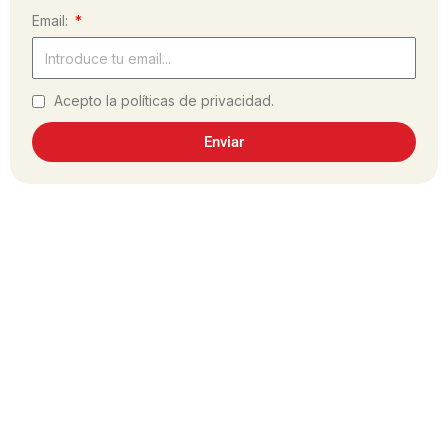
Email:
Acepto la políticas de privacidad.
Enviar
¿Has hecho la receta?
Comparte tu experiencia en las redes
sociales, utilizando el hashtag #dulcesol
@dulcesol