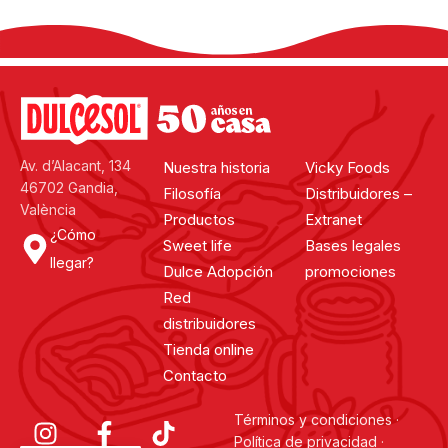
Av. d’Alacant, 134
Nuestra historia
Vicky Foods
46702 Gandia,
Filosofía
Distribuidores –
València
Productos
Extranet
¿Cómo
Sweet life
Bases legales
llegar?
Dulce Adopción
promociones
Red
distribuidores
Tienda online
Contacto
Términos y condiciones
·
Política de privacidad
·