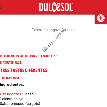
SWEET LIFE
Abrir
Tostas de hogaza Dulcesol
INGREDIENTE PRINCIPAL:
PAN HOGAZA DULCESOL
DIFICULTAD:
FÁCIL
TRES TOSTAS DIFERENTES
TOSTA ROMESCO
Ingredientes:
Pan hogaza
Dulcesol
1 diente de ajo
Salsa romesco (calçots)