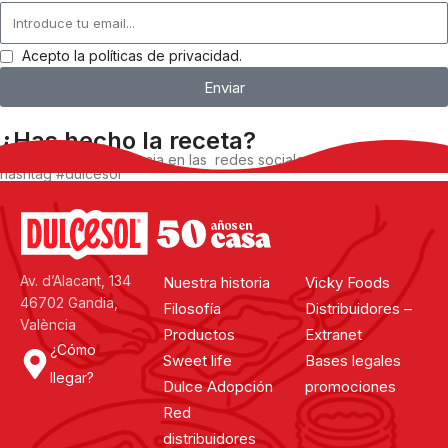
Acepto la políticas de privacidad.
Enviar
¿Has hecho la receta?
Comparte tu experiencia en las redes sociales, utilizando el
hashtag #dulcesol
@dulcesol
Av. d’Alacant, 134
Nuestra historia
Vicky Foods
46702 Gandia,
Filosofía
Distribuidores –
València
Productos
Extranet
¿Cómo
Sweet life
Bases legales
llegar?
Dulce Adopción
promociones
Red
distribuidores