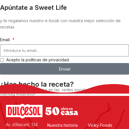
Apúntate a Sweet Life
y te regalamos nuestro e-book con nuestra mejor selección de
recetas.
Email:
Acepto la políticas de privacidad.
Enviar
¿Has hecho la receta?
Comparte tu experiencia en las redes sociales, utilizando el
hashtag #dulcesol
@dulcesol
Av. d’Alacant, 134
Nuestra historia
Vicky Foods