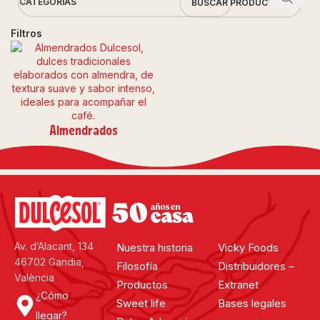
CATEGORÍAS
Filtros
Almendrados
Av. d’Alacant, 134
Nuestra historia
Vicky Foods
46702 Gandia,
Filosofía
Distribuidores –
València
Productos
Extranet
¿Cómo
Sweet life
Bases legales
llegar?