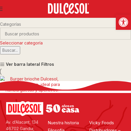
burger brioche
Abrir
Categorías
Seleccionar categoría
Buscar...
Ver barra lateral
Filtros
Burger brioche
Av. d’Alacant, 134
Nuestra historia
Vicky Foods
46702 Gandia,
Filosofía
Distribuidores –