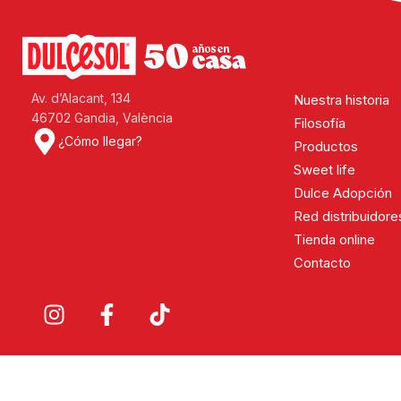
relleno de moka
Av. d’Alacant, 134
Nuestra historia
46702 Gandia, València
Filosofía
¿Cómo llegar?
Productos
Sweet life
Dulce Adopción
Red distribuidore
Tienda online
Contacto