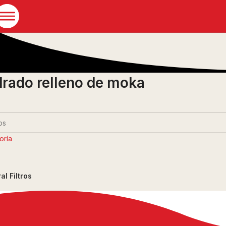
rado relleno de moka
oría
ral
Filtros