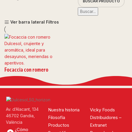
Buscar...
Ver barra lateral
Filtros
Focaccia con romero
Av. d’Alacant, 134
Nuestra historia
Vicky Foods
46702 Gandia,
Filosofía
Distribuidores –
València
Productos
Extranet
¿Cómo