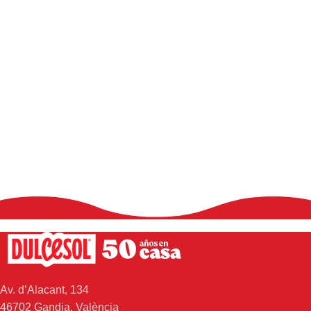
Av. d’Alacant, 134
46702 Gandia, València