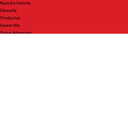
Nuestra historia
Filosofía
Productos
Sweet life
Dulce Adopción
Red distribuidores
Tienda online
Contacto
Vicky Foods
Distribuidores – Extranet
Bases legales promociones
Vicky Foods
Distribuidores – Extranet
Bases legales promociones
Instagram
Facebook-
Tikto
f
Términos y condiciones
·
Política de privacidad
·
Política de