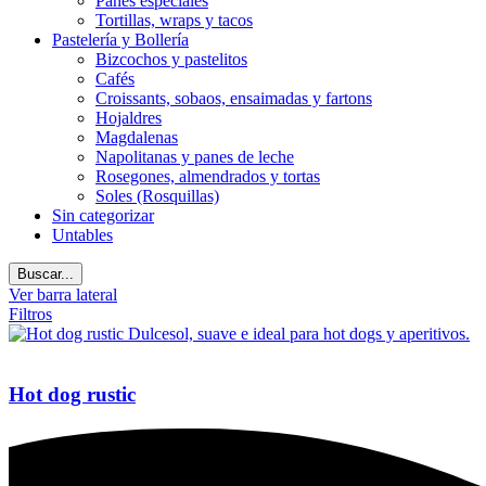
Panes especiales
Tortillas, wraps y tacos
Pastelería y Bollería
Bizcochos y pastelitos
Cafés
Croissants, sobaos, ensaimadas y fartons
Hojaldres
Magdalenas
Napolitanas y panes de leche
Rosegones, almendrados y tortas
Soles (Rosquillas)
Sin categorizar
Untables
Buscar...
Ver barra lateral
Filtros
Hot dog rustic