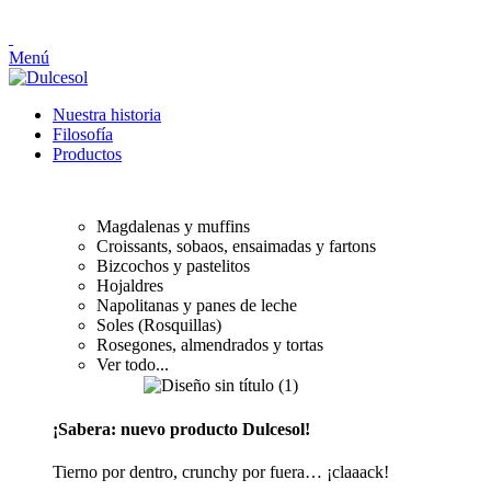
Menú
Nuestra historia
Filosofía
Productos
PASTELERÍA Y BOLLERÍA
Magdalenas y muffins
Croissants, sobaos, ensaimadas y fartons
Bizcochos y pastelitos
Hojaldres
Napolitanas y panes de leche
Soles (Rosquillas)
Rosegones, almendrados y tortas
Ver todo...
¡Sabera: nuevo producto Dulcesol!
Tierno por dentro, crunchy por fuera… ¡claaack!